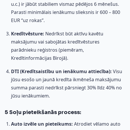
u.c.) ir jābūt stabiliem vismaz pēdējos 6 mēnešus.
Parasti minimālais ienākumu slieksnis ir 600 – 800
EUR “uz rokas”.
Kredītvēsture:
Nedrīkst būt aktīvu kavētu
maksājumu vai sabojātas kredītvēstures
parādnieku reģistros (piemēram,
Kredītinformācijas Birojā).
DTI (Kredītsaistību un ienākumu attiecība):
Visu
jūsu esošo un jaunā kredīta ikmēneša maksājumu
summa parasti nedrīkst pārsniegt 30% līdz 40% no
jūsu ienākumiem.
5 Soļu pieteikšanās process:
Auto izvēle un pieteikums:
Atrodiet vēlamo auto