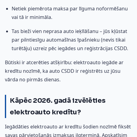
Netiek piemērota maksa par līguma noformēšanu
vai tā ir minimāla.
Tas bieži vien neprasa auto ieķīlāšanu – jūs kļūstat
par pilntiesīgu automašīnas īpašnieku (nevis tikai
turētāju) uzreiz pēc iegādes un reģistrācijas CSDD.
Būtiski ir atcerēties atšķirību: elektroauto iegāde ar
kredītu nozīmē, ka auto CSDD ir reģistrēts uz jūsu
vārda no pirmās dienas.
Kāpēc 2026. gadā izvēlēties
elektroauto kredītu?
Iegādāties elektroauto ar kredītu šodien nozīmē fiksēt
savas pārvietošanās izmaksas ilgtermiņā. Apskatīsim