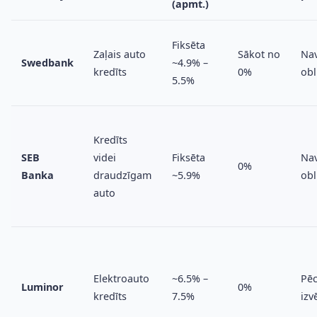
(apmt.)
Fiksēta
Zaļais auto
Sākot no
Na
Swedbank
~4.9% –
kredīts
0%
obl
5.5%
Kredīts
SEB
videi
Fiksēta
Na
0%
Banka
draudzīgam
~5.9%
obl
auto
Elektroauto
~6.5% –
Pē
Luminor
0%
kredīts
7.5%
izv