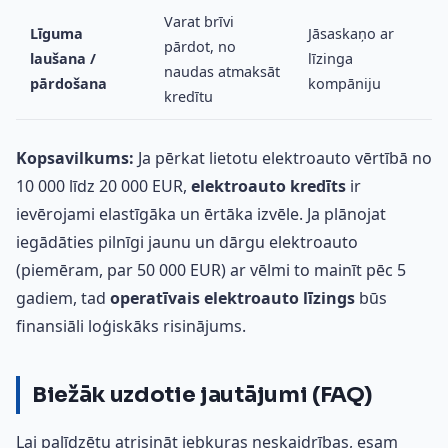
Varat brīvi
Līguma
Jāsaskaņo ar
pārdot, no
laušana /
līzinga
naudas atmaksāt
pārdošana
kompāniju
kredītu
Kopsavilkums:
Ja pērkat lietotu elektroauto vērtībā no
10 000 līdz 20 000 EUR,
elektroauto kredīts
ir
ievērojami elastīgāka un ērtāka izvēle. Ja plānojat
iegādāties pilnīgi jaunu un dārgu elektroauto
(piemēram, par 50 000 EUR) ar vēlmi to mainīt pēc 5
gadiem, tad
operatīvais elektroauto līzings
būs
finansiāli loģiskāks risinājums.
Biežāk uzdotie jautājumi (FAQ)
Lai palīdzētu atrisināt jebkuras neskaidrības, esam