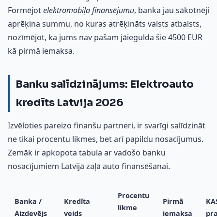
Formējot
elektromobiļa finansējumu
, banka jau sākotnēji
aprēķina summu, no kuras atrēķināts valsts atbalsts,
nozīmējot, ka jums nav pašam jāiegulda šie 4500 EUR
kā pirmā iemaksa.
Banku salīdzinājums: Elektroauto
kredīts Latvija 2026
Izvēloties pareizo finanšu partneri, ir svarīgi salīdzināt
ne tikai procentu likmes, bet arī papildu nosacījumus.
Zemāk ir apkopota tabula ar vadošo banku
nosacījumiem Latvijā zaļā auto finansēšanai.
Procentu
Banka /
Kredīta
Pirmā
KA
likme
Aizdevējs
veids
iemaksa
pr