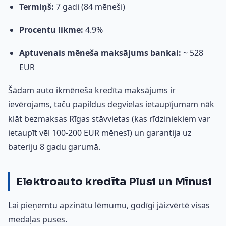
Termiņš:
7 gadi (84 mēneši)
Procentu likme:
4.9%
Aptuvenais mēneša maksājums bankai:
~ 528
EUR
Šādam auto ikmēneša kredīta maksājums ir
ievērojams, taču papildus degvielas ietaupījumam nāk
klāt bezmaksas Rīgas stāvvietas (kas rīdziniekiem var
ietaupīt vēl 100-200 EUR mēnesī) un garantija uz
bateriju 8 gadu garumā.
Elektroauto kredīta Plusi un Mīnusi
Lai pieņemtu apzinātu lēmumu, godīgi jāizvērtē visas
medaļas puses.