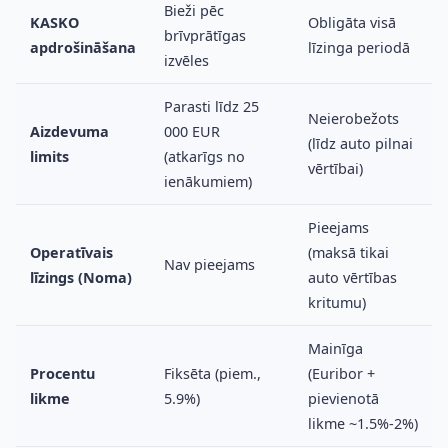
Bieži pēc
KASKO
Obligāta visā
brīvprātīgas
apdrošināšana
līzinga periodā
izvēles
Parasti līdz 25
Neierobežots
Aizdevuma
000 EUR
(līdz auto pilnai
limits
(atkarīgs no
vērtībai)
ienākumiem)
Pieejams
Operatīvais
(maksā tikai
Nav pieejams
līzings (Noma)
auto vērtības
kritumu)
Mainīga
Procentu
Fiksēta (piem.,
(Euribor +
likme
5.9%)
pievienotā
likme ~1.5%-2%)