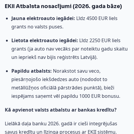
EKII Atbalsta nosacījumi (2026. gada bāze)
Jauna elektroauto iegādei:
Līdz 4500 EUR liels
grants no valsts puses.
Lietota elektroauto iegādei:
Līdz 2250 EUR liels
grants (ja auto nav vecāks par noteiktu gadu skaitu
un iepriekš nav bijis reģistrēts Latvijā).
Papildu atbalsts:
Norakstot savu veco,
piesārņojošo iekšdedzes auto (nododot to
metāllūžņos oficiālā pārstrādes punktā), bieži
iespējams saņemt vēl papildu 1000 EUR bonusu.
Kā apvienot valsts atbalstu ar bankas kredītu?
Lielākā daļa banku 2026. gadā ir cieši integrējušas
savus kredītu un līzinga procesus ar EKII sistēmu.