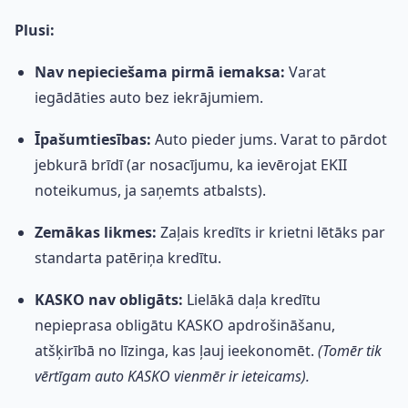
Plusi:
Nav nepieciešama pirmā iemaksa:
Varat
iegādāties auto bez iekrājumiem.
Īpašumtiesības:
Auto pieder jums. Varat to pārdot
jebkurā brīdī (ar nosacījumu, ka ievērojat EKII
noteikumus, ja saņemts atbalsts).
Zemākas likmes:
Zaļais kredīts ir krietni lētāks par
standarta patēriņa kredītu.
KASKO nav obligāts:
Lielākā daļa kredītu
nepieprasa obligātu KASKO apdrošināšanu,
atšķirībā no līzinga, kas ļauj ieekonomēt.
(Tomēr tik
vērtīgam auto KASKO vienmēr ir ieteicams).