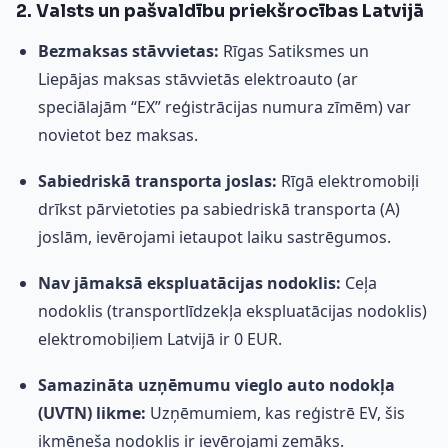
2. Valsts un pašvaldību priekšrocības Latvijā
Bezmaksas stāvvietas:
Rīgas Satiksmes un
Liepājas maksas stāvvietās elektroauto (ar
speciālajām “EX” reģistrācijas numura zīmēm) var
novietot bez maksas.
Sabiedriskā transporta joslas:
Rīgā elektromobiļi
drīkst pārvietoties pa sabiedriskā transporta (A)
joslām, ievērojami ietaupot laiku sastrēgumos.
Nav jāmaksā ekspluatācijas nodoklis:
Ceļa
nodoklis (transportlīdzekļa ekspluatācijas nodoklis)
elektromobiļiem Latvijā ir 0 EUR.
Samazināta uzņēmumu vieglo auto nodokļa
(UVTN) likme:
Uzņēmumiem, kas reģistrē EV, šis
ikmēneša nodoklis ir ievērojami zemāks.