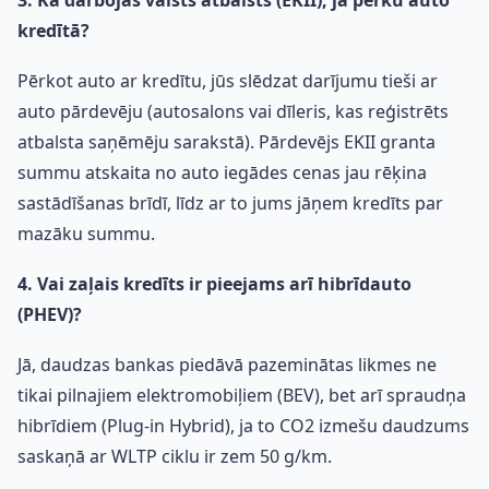
3. Kā darbojas valsts atbalsts (EKII), ja pērku auto
kredītā?
Pērkot auto ar kredītu, jūs slēdzat darījumu tieši ar
auto pārdevēju (autosalons vai dīleris, kas reģistrēts
atbalsta saņēmēju sarakstā). Pārdevējs EKII granta
summu atskaita no auto iegādes cenas jau rēķina
sastādīšanas brīdī, līdz ar to jums jāņem kredīts par
mazāku summu.
4. Vai zaļais kredīts ir pieejams arī hibrīdauto
(PHEV)?
Jā, daudzas bankas piedāvā pazeminātas likmes ne
tikai pilnajiem elektromobiļiem (BEV), bet arī spraudņa
hibrīdiem (Plug-in Hybrid), ja to CO2 izmešu daudzums
saskaņā ar WLTP ciklu ir zem 50 g/km.