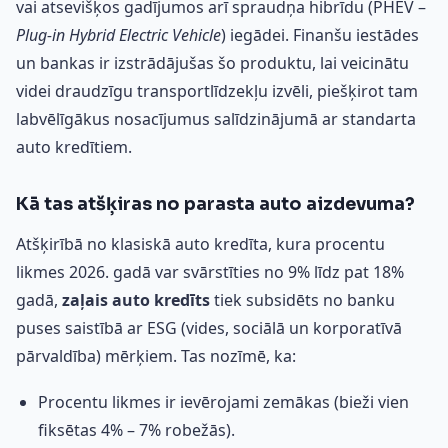
vai atsevišķos gadījumos arī spraudņa hibrīdu (PHEV –
Plug-in Hybrid Electric Vehicle
) iegādei. Finanšu iestādes
un bankas ir izstrādājušas šo produktu, lai veicinātu
videi draudzīgu transportlīdzekļu izvēli, piešķirot tam
labvēlīgākus nosacījumus salīdzinājumā ar standarta
auto kredītiem.
Kā tas atšķiras no parasta auto aizdevuma?
Atšķirībā no klasiskā auto kredīta, kura procentu
likmes 2026. gadā var svārstīties no 9% līdz pat 18%
gadā,
zaļais auto kredīts
tiek subsidēts no banku
puses saistībā ar ESG (vides, sociālā un korporatīvā
pārvaldība) mērķiem. Tas nozīmē, ka:
Procentu likmes ir ievērojami zemākas (bieži vien
fiksētas 4% – 7% robežās).