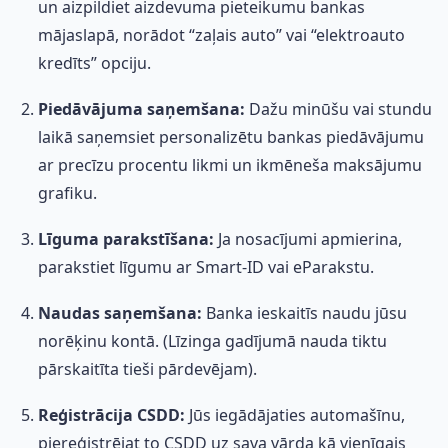
un aizpildiet aizdevuma pieteikumu bankas
mājaslapā, norādot “zaļais auto” vai “elektroauto
kredīts” opciju.
Piedāvājuma saņemšana:
Dažu minūšu vai stundu
laikā saņemsiet personalizētu bankas piedāvājumu
ar precīzu procentu likmi un ikmēneša maksājumu
grafiku.
Līguma parakstīšana:
Ja nosacījumi apmierina,
parakstiet līgumu ar Smart-ID vai eParakstu.
Naudas saņemšana:
Banka ieskaitīs naudu jūsu
norēķinu kontā. (Līzinga gadījumā nauda tiktu
pārskaitīta tieši pārdevējam).
Reģistrācija CSDD:
Jūs iegādājaties automašīnu,
piereģistrējat to CSDD uz sava vārda kā vienīgais