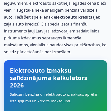
ieguvumiem, elektroauto sākotnējā iegādes cena bieži
vien ir augstāka nekā analogam benzīna vai dīzeļa
auto. Tieši šeit spēlē ienāk
elektroauto kredīts
(jeb
zaļais auto kredīts). Šis specializētais finanšu
instruments ļauj Latvijas iedzīvotājiem sadalīt lielos
pirkuma izdevumus saprātīgos ikmēneša
maksājumos, vienlaikus baudot visas priekšrocības, ko
sniedz pārvietošanās bez izmešiem.
Elektroauto izmaksu
salīdzinājuma kalkulators
2026
Salīdzini benzīna un elektroauto izmaksas, aprēķini
ietaupījumu un kredīta maksājumu.