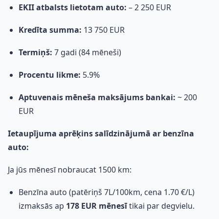
EKII atbalsts lietotam auto:
– 2 250 EUR
Kredīta summa:
13 750 EUR
Termiņš:
7 gadi (84 mēneši)
Procentu likme:
5.9%
Aptuvenais mēneša maksājums bankai:
~ 200
EUR
Ietaupījuma aprēķins salīdzinājumā ar benzīna
auto:
Ja jūs mēnesī nobraucat 1500 km:
Benzīna auto (patēriņš 7L/100km, cena 1.70 €/L)
izmaksās ap
178 EUR mēnesī
tikai par degvielu.