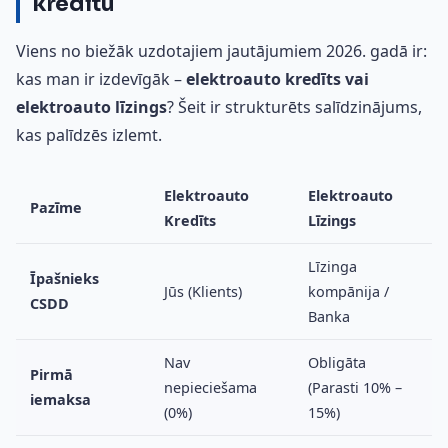
kredītu
Viens no biežāk uzdotajiem jautājumiem 2026. gadā ir:
kas man ir izdevīgāk –
elektroauto kredīts vai
elektroauto līzings
? Šeit ir strukturēts salīdzinājums,
kas palīdzēs izlemt.
Elektroauto
Elektroauto
Pazīme
Kredīts
Līzings
Līzinga
Īpašnieks
Jūs (Klients)
kompānija /
CSDD
Banka
Nav
Obligāta
Pirmā
nepieciešama
(Parasti 10% –
iemaksa
(0%)
15%)