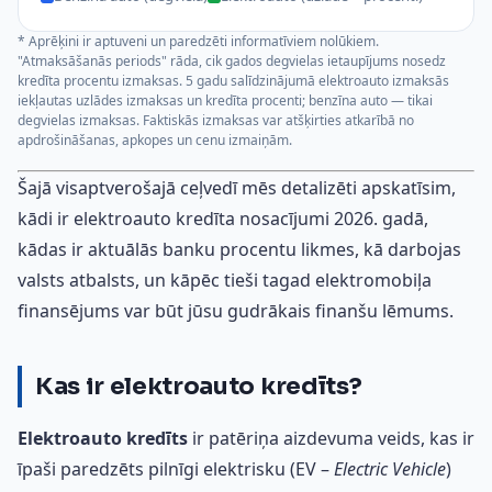
* Aprēķini ir aptuveni un paredzēti informatīviem nolūkiem.
"Atmaksāšanās periods" rāda, cik gados degvielas ietaupījums nosedz
kredīta procentu izmaksas. 5 gadu salīdzinājumā elektroauto izmaksās
iekļautas uzlādes izmaksas un kredīta procenti; benzīna auto — tikai
degvielas izmaksas. Faktiskās izmaksas var atšķirties atkarībā no
apdrošināšanas, apkopes un cenu izmaiņām.
Šajā visaptverošajā ceļvedī mēs detalizēti apskatīsim,
kādi ir elektroauto kredīta nosacījumi 2026. gadā,
kādas ir aktuālās banku procentu likmes, kā darbojas
valsts atbalsts, un kāpēc tieši tagad elektromobiļa
finansējums var būt jūsu gudrākais finanšu lēmums.
Kas ir elektroauto kredīts?
Elektroauto kredīts
ir patēriņa aizdevuma veids, kas ir
īpaši paredzēts pilnīgi elektrisku (EV –
Electric Vehicle
)