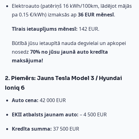
Elektroauto (patēriņš 16 kWh/100km, lādējot mājās
pa 0.15 €/kWh) izmaksās ap
36 EUR mēnesī
.
Tīrais ietaupījums mēnesī:
142 EUR.
Būtībā jūsu ietaupītā nauda degvielai un apkopei
nosedz
70% no jūsu jaunā auto kredīta
maksājuma!
2. Piemērs: Jauns Tesla Model 3 / Hyundai
Ioniq 6
Auto cena:
42 000 EUR
EKII atbalsts jaunam auto:
– 4 500 EUR
Kredīta summa:
37 500 EUR