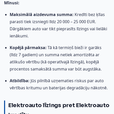
Mīnusi:
Maksimālā aizdevuma summa:
Kredīti bez ķīlas
parasti tiek izsniegti līdz 20 000 – 25 000 EUR.
Dārgākiem auto var tikt pieprasīts līzings vai lielāki
ienākumi.
Kopējā pārmaksa:
Tā kā termiņš bieži ir garāks
(līdz 7 gadiem) un summa netiek amortizēta ar
atlikušo vērtību (kā operatīvajā līzingā), kopējā
procentos samaksātā summa var būt augstāka.
Atbildība:
Jūs pilnībā uzņematies riskus par auto
vērtības kritumu un baterijas degradāciju nākotnē.
Elektroauto līzings pret Elektroauto