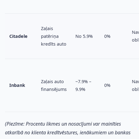
Zaļais
Na
Citadele
patēriņa
No 5.9%
0%
obl
kredīts auto
Zaļais auto
~7.9% –
Na
Inbank
0%
finansējums
9.9%
obl
(Piezīme: Procentu likmes un nosacījumi var mainīties
atkarībā no klienta kredītvēstures, ienākumiem un bankas