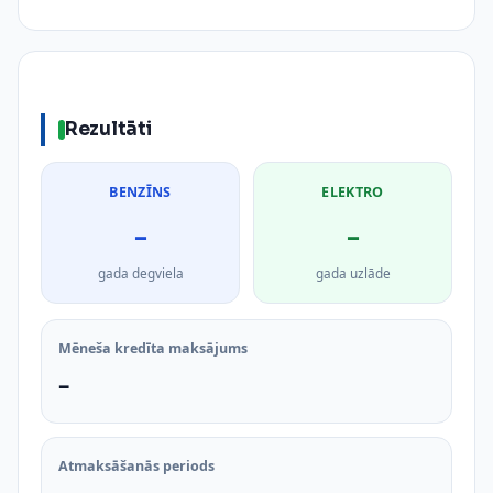
Rezultāti
BENZĪNS
ELEKTRO
–
–
gada degviela
gada uzlāde
Mēneša kredīta maksājums
–
Atmaksāšanās periods