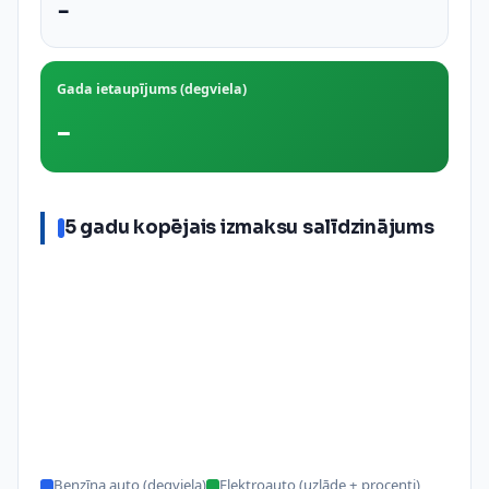
–
Gada ietaupījums (degviela)
–
5 gadu kopējais izmaksu salīdzinājums
Benzīna auto (degviela)
Elektroauto (uzlāde + procenti)