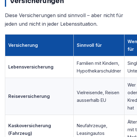
Versicherungen
Diese Versicherungen sind sinnvoll – aber nicht für
jeden und nicht in jeder Lebenssituation.
Weni
Versicherung
Sinnvoll für
für
Familien mit Kindern,
Sing
Lebensversicherung
Hypothekarschuldner
Unte
Wer 
Vielreisende, Reisen
ode
Reiseversicherung
ausserhalb EU
Kred
hat
Älte
Kaskoversicherung
Neufahrzeuge,
mit 
(Fahrzeug)
Leasingautos