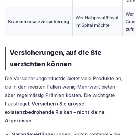
Mark
Wer 
Wer Halbprivat/Privat
Krankenzusatzversicherung
Grun
im Spital möchte
zufr
Versicherungen, auf die Sie
verzichten können
Die Versicherungsindustrie bietet viele Produkte an,
die in den meisten Fällen wenig Mehrwert bieten –
aber regelmässig Prämien kosten. Die wichtigste
Faustregel:
Versichern Sie grosse,
existenzbedrohende Risiken – nicht kleine
Ärgernisse.
Garantieverlängerungen:
Selten rentabel – die