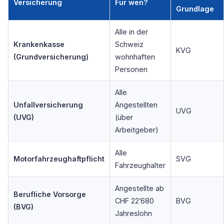
Versicherung
Für wen?
Grundlage
Alle in der
Krankenkasse
Schweiz
KVG
(Grundversicherung)
wohnhaften
Personen
Alle
Unfallversicherung
Angestellten
UVG
(UVG)
(über
Arbeitgeber)
Alle
Motorfahrzeughaftpflicht
SVG
Fahrzeughalter
Angestellte ab
Berufliche Vorsorge
CHF 22’680
BVG
(BVG)
Jahreslohn