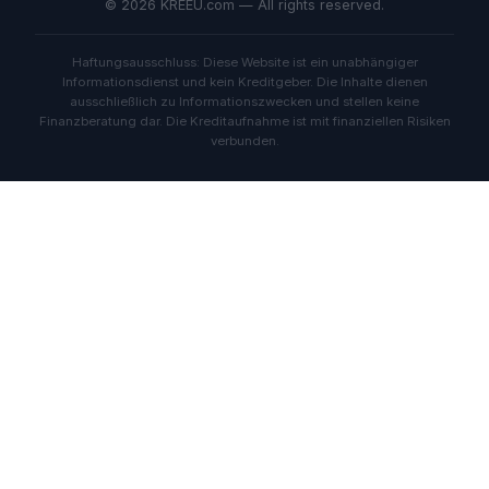
© 2026 KREEU.com — All rights reserved.
Haftungsausschluss: Diese Website ist ein unabhängiger
Informationsdienst und kein Kreditgeber. Die Inhalte dienen
ausschließlich zu Informationszwecken und stellen keine
Finanzberatung dar. Die Kreditaufnahme ist mit finanziellen Risiken
verbunden.