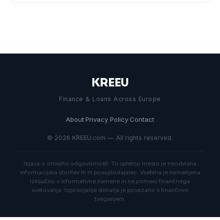
KREEU
Finance & Loans Across Europe
About
·
Privacy Policy
·
Contact
© 2026 KREEU.com — All rights reserved.
Izjava o omejitvi odgovornosti: To spletno mesto je neodvisna
informacijska storitev in ni posojilodajalec. Vsebina je namenjena
izključno v informativne namene in ne pomeni finančnega
svetovanja. Izposojanje denarja je povezano s finančnim
tveganjem.