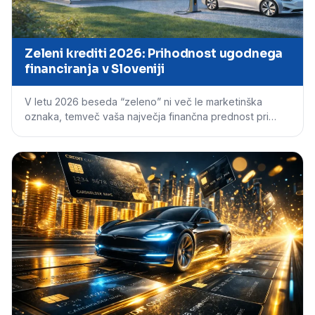
Zeleni krediti 2026: Prihodnost ugodnega
financiranja v Sloveniji
V letu 2026 beseda “zeleno” ni več le marketinška
oznaka, temveč vaša največja finančna prednost pri…