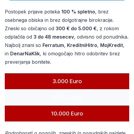
Postopek prijave poteka
100 % spletno
, brez
osebnega obiska in brez dolgotrajne birokracije.
Zneski so običajno od
300 € do 5.000 €
, z rokom
odplačila od
3 do 48 mesecev
, odvisno od ponudnika.
Najbolj znani so
Ferratum
,
KreditniHitro
,
MojKredit
,
in
DenarNaKlik
, ki omogočajo hitro odobritev brez
preverjanja bonitete.
3.000 Euro
5.000 Euro
10.000 Euro
Podrobnosti o pogojih, zneskih in ponudnikih najdete