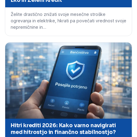
Eko in Zeleni Kredit
Želite drastično znižati svoje mesečne stroške
ogrevanja in elektrike, hkrati pa povečati vrednost svoje
nepremičnine in…
Hitri krediti 2026: Kako varno navigirati
med hitrostjo in finančno stabilnostjo?