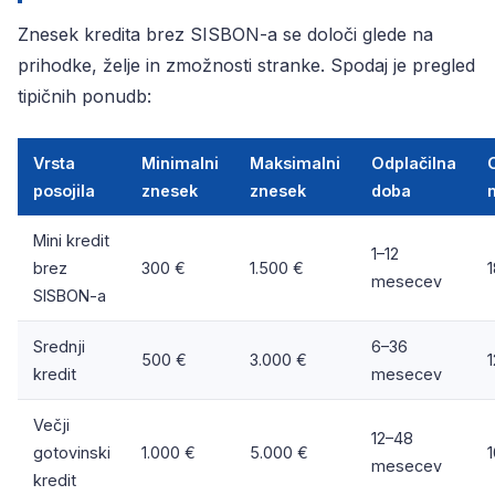
Znesek kredita brez SISBON-a se določi glede na
prihodke, želje in zmožnosti stranke. Spodaj je pregled
tipičnih ponudb:
Vrsta
Minimalni
Maksimalni
Odplačilna
posojila
znesek
znesek
doba
Mini kredit
1–12
brez
300 €
1.500 €
mesecev
SISBON-a
Srednji
6–36
500 €
3.000 €
kredit
mesecev
Večji
12–48
gotovinski
1.000 €
5.000 €
mesecev
kredit