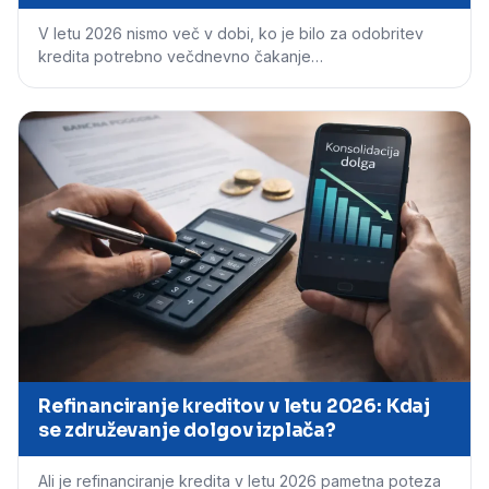
V letu 2026 nismo več v dobi, ko je bilo za odobritev
kredita potrebno večdnevno čakanje…
Refinanciranje kreditov v letu 2026: Kdaj
se združevanje dolgov izplača?
Ali je refinanciranje kredita v letu 2026 pametna poteza